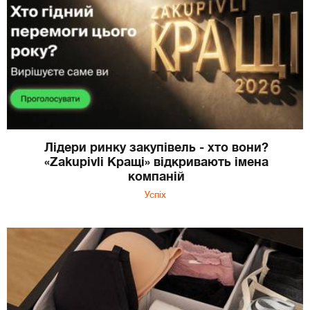
Лідери ринку закупівель - хто вони?
«Zakupivli Кращі» відкривають імена
компаній
Успіх