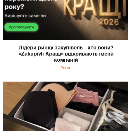
Лідери ринку закупівель - хто вони?
«Zakupivli Кращі» відкривають імена
компаній
Успіх