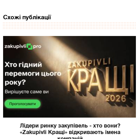
Схожі публікації
Лідери ринку закупівель - хто вони?
«Zakupivli Кращі» відкривають імена
компаній