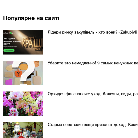
Популярне на сайті
Лідери ринку закупівель - хто вони? «Zakupivl
Уберите это немедленно! 9 самых ненужных в
Орхидея фаленопсис: уход, болезни, виды, р
Старые советские вещи приносят доход. Каки