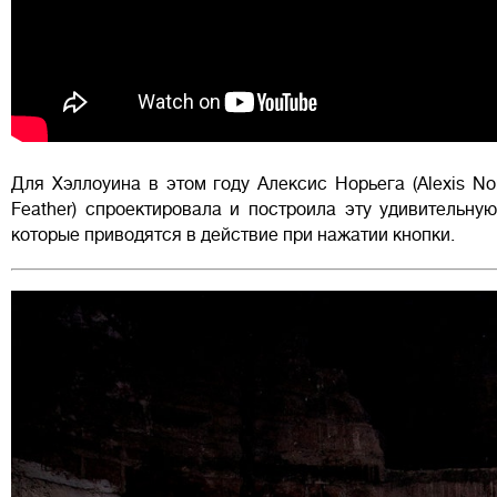
Для Хэллоуина в этом году Алексис Норьега (Alexis Nor
Feather) спроектировала и построила эту удивительну
которые приводятся в действие при нажатии кнопки.