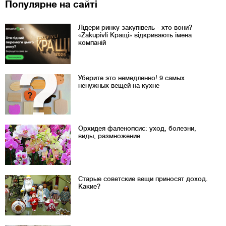
Популярне на сайті
Лідери ринку закупівель - хто вони?
«Zakupivli Кращі» відкривають імена
компаній
Уберите это немедленно! 9 самых
ненужных вещей на кухне
Орхидея фаленопсис: уход, болезни,
виды, размножение
Старые советские вещи приносят доход.
Какие?