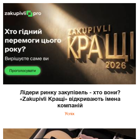
Лідери ринку закупівель - хто вони?
«Zakupivli Кращі» відкривають імена
компаній
Успіх