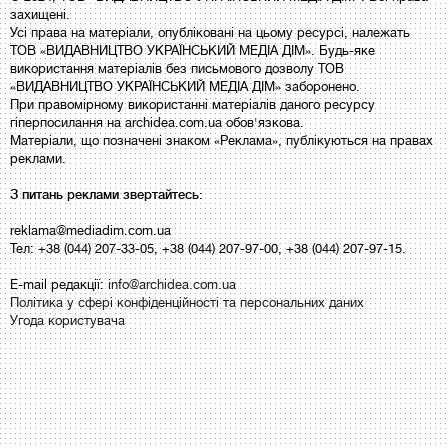
захищені.
Усі права на матеріали, опубліковані на цьому ресурсі, належать
ТОВ «ВИДАВНИЦТВО УКРАЇНСЬКИЙ МЕДІА ДІМ». Будь-яке
використання матеріалів без письмового дозволу ТОВ
«ВИДАВНИЦТВО УКРАЇНСЬКИЙ МЕДІА ДІМ» заборонено.
При правомірному використанні матеріалів даного ресурсу
гіперпосилання на archidea.com.ua обов'язкова.
Матеріали, що позначені знаком «Реклама», публікуються на правах
реклами.
З питань реклами звертайтесь:
reklama@mediadim.com.ua
Тел: +38 (044) 207-33-05, +38 (044) 207-97-00, +38 (044) 207-97-15.
E-mail редакції:
info@archidea.com.ua
Політика у сфері конфіденційності та персональних даних
Угода користувача