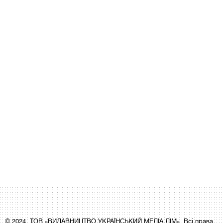
© 2024, ТОВ «ВИДАВНИЦТВО УКРАЇНСЬКИЙ МЕДІА ДІМ». Всі права