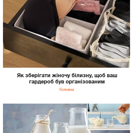
Як зберігати жіночу білизну, щоб ваш
гардероб був організованим
Головна