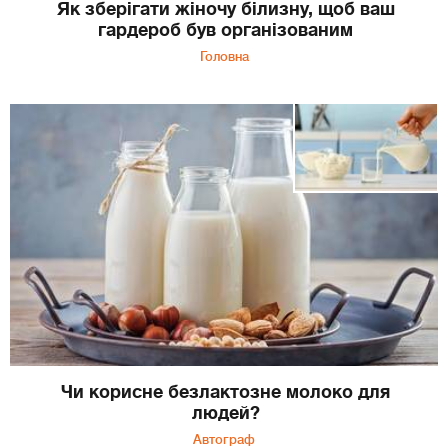
Як зберігати жіночу білизну, щоб ваш
гардероб був організованим
Головна
Чи корисне безлактозне молоко для
людей?
Автограф