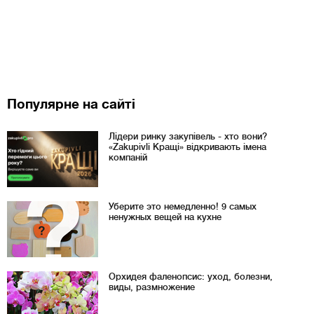
Популярне на сайті
Лідери ринку закупівель - хто вони?
«Zakupivli Кращі» відкривають імена
компаній
Уберите это немедленно! 9 самых
ненужных вещей на кухне
Орхидея фаленопсис: уход, болезни,
виды, размножение