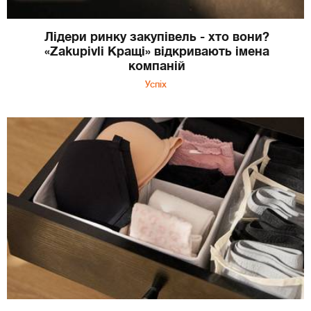
Лідери ринку закупівель - хто вони?
«Zakupivli Кращі» відкривають імена
компаній
Успіх