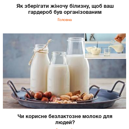
Як зберігати жіночу білизну, щоб ваш
гардероб був організованим
Головна
Чи корисне безлактозне молоко для
людей?