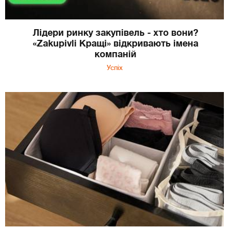
Лідери ринку закупівель - хто вони?
«Zakupivli Кращі» відкривають імена
компаній
Успіх