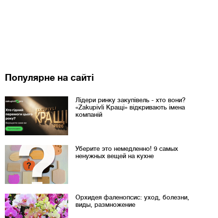
Популярне на сайті
Лідери ринку закупівель - хто вони?
«Zakupivli Кращі» відкривають імена
компаній
Уберите это немедленно! 9 самых
ненужных вещей на кухне
Орхидея фаленопсис: уход, болезни,
виды, размножение