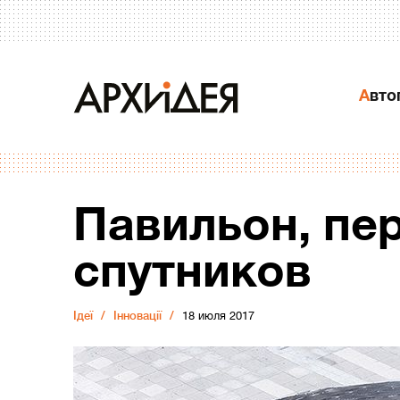
Авт
Павильон, пе
спутников
Ідеї
Інновації
18 июля 2017