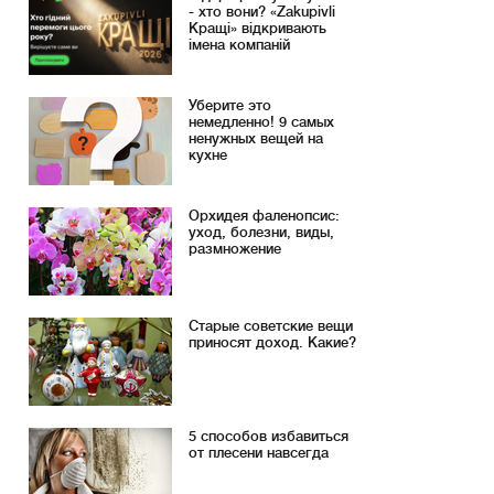
- хто вони? «Zakupivli
Кращі» відкривають
імена компаній
Уберите это
немедленно! 9 самых
ненужных вещей на
кухне
Орхидея фаленопсис:
уход, болезни, виды,
размножение
Старые советские вещи
приносят доход. Какие?
5 способов избавиться
от плесени навсегда