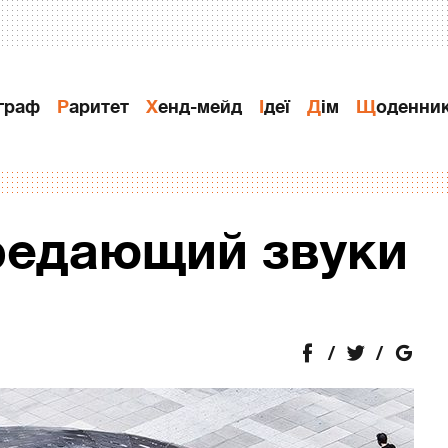
ограф
Раритет
Хенд-мейд
Ідеї
Дiм
Щоденни
редающий звуки