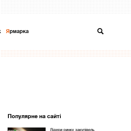
к
Ярмарка
Популярне на сайті
Лідери ринку закупівель