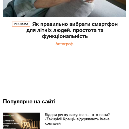
Як правильно вибрати смартфон
РЕКЛАМА
для літніх людей: простота та
функціональність
Автограф
Популярне на сайті
Лідери ринку закупівель - хто вони?
«Zakupivli Кращі» відкривають імена
компаній