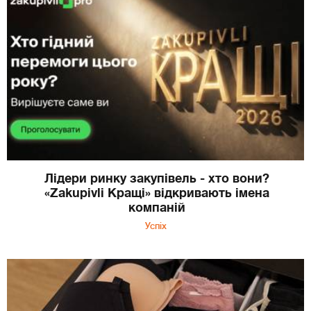
Лідери ринку закупівель - хто вони?
«Zakupivli Кращі» відкривають імена
компаній
Успіх