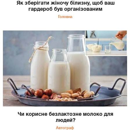
Як зберігати жіночу білизну, щоб ваш
гардероб був організованим
Головна
Чи корисне безлактозне молоко для
людей?
Автограф