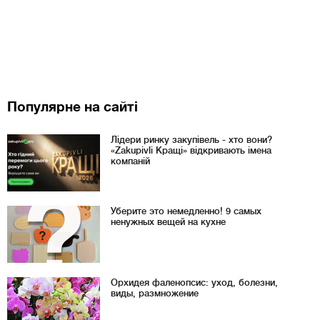
Популярне на сайті
Лідери ринку закупівель - хто вони?
«Zakupivli Кращі» відкривають імена
компаній
Уберите это немедленно! 9 самых
ненужных вещей на кухне
Орхидея фаленопсис: уход, болезни,
виды, размножение