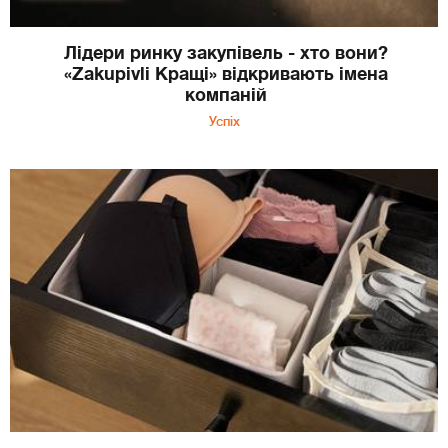
Лідери ринку закупівель - хто вони?
«Zakupivli Кращі» відкривають імена
компаній
Успіх