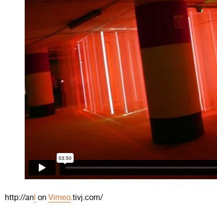
http://an
l
on
Vimeo
.tivj.com/