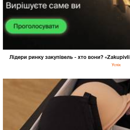
Лідери ринку закупівель - хто вони? «Zakupivl
Успіх