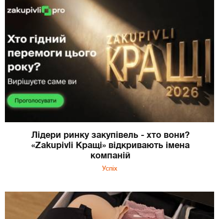
Лідери ринку закупівель - хто вони?
«Zakupivli Кращі» відкривають імена
компаній
Успіх