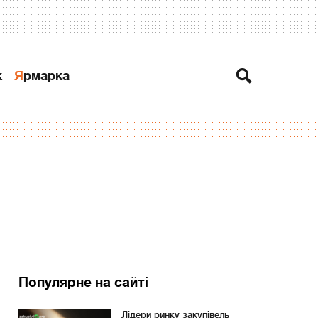
к
Ярмарка
Популярне на сайті
Лідери ринку закупівель