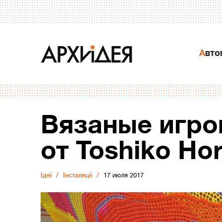
Авт
Вязаные игр
от Toshiko Ho
Ідеї
Інсталяції
17 июля 2017