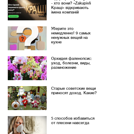
- хто вони? «Zakupivli
Кращі» відкривають
імена компаній
Уберите это
немедленно! 9 самых
ненужных вещей на
кухне
Орхидея фаленопсис:
уход, болезни, виды,
размножение
Старые советские вещи
приносят доход. Какие?
5 способов избавиться
от плесени навсегда