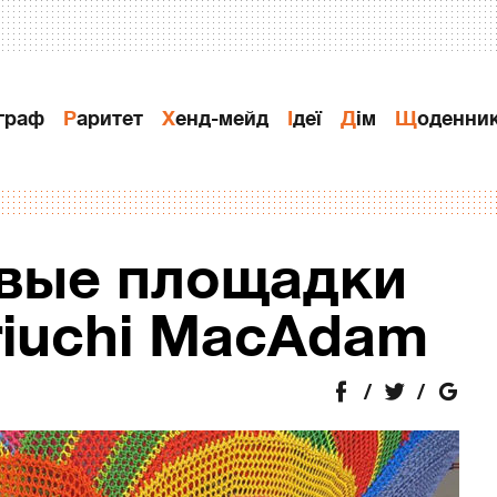
ограф
Раритет
Хенд-мейд
Ідеї
Дiм
Щоденни
овые площадки
riuchi МаcАdаm