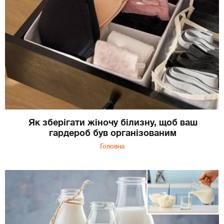
Як зберігати жіночу білизну, щоб ваш
гардероб був організованим
Головна