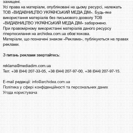
захищені.
Усі права на матеріали, опубліковані на цьому ресурсі, належать
ТОВ «ВИДАВНИЦТВО УКРАЇНСЬКИЙ МЕДІА ДІМ». Будь-яке
використання матеріалів без письмового дозволу ТОВ
«ВИДАВНИЦТВО УКРАЇНСЬКИЙ МЕДІА ДІМ» заборонено.
При правомірному використанні матеріалів даного ресурсу
гіперпосилання на archidea.com.ua обов'язкова.
Матеріали, що позначені знаком «Реклама», публікуються на правах
реклами.
З питань реклами звертайтесь:
reklama@mediadim.com.ua
Тел: +38 (044) 207-33-05, +38 (044) 207-97-00, +38 (044) 207-97-15.
E-mail редакції:
info@archidea.com.ua
Політика у сфері конфіденційності та персональних даних
Угода користувача