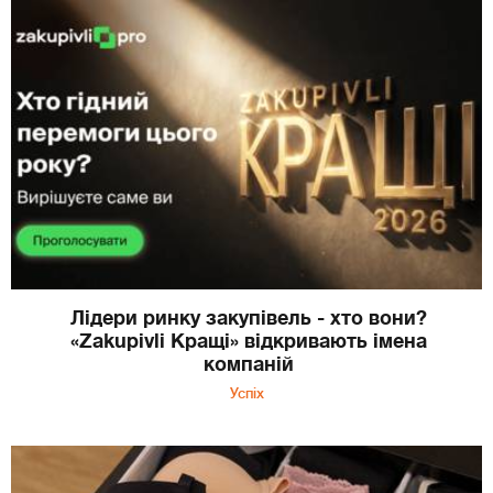
Лідери ринку закупівель - хто вони?
«Zakupivli Кращі» відкривають імена
компаній
Успіх