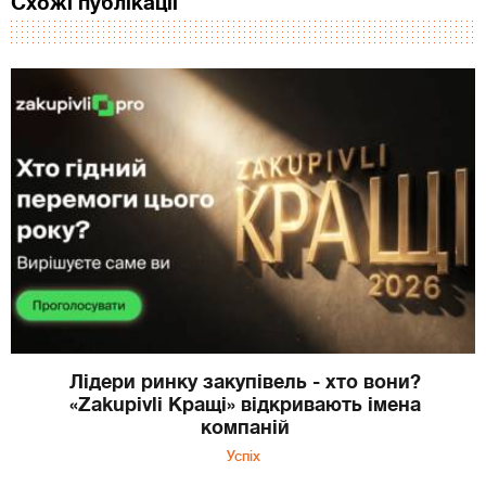
Схожі публікації
Лідери ринку закупівель - хто вони?
«Zakupivli Кращі» відкривають імена
компаній
Успіх