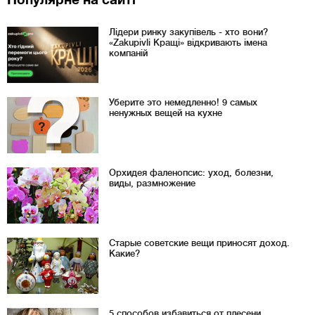
Лідери ринку закупівель - хто вони?
«Zakupivli Кращі» відкривають імена
компаній
Уберите это немедленно! 9 самых
ненужных вещей на кухне
Орхидея фаленопсис: уход, болезни,
виды, размножение
Старые советские вещи приносят доход.
Какие?
5 способов избавиться от плесени