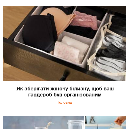
Як зберігати жіночу білизну, щоб ваш
гардероб був організованим
Головна