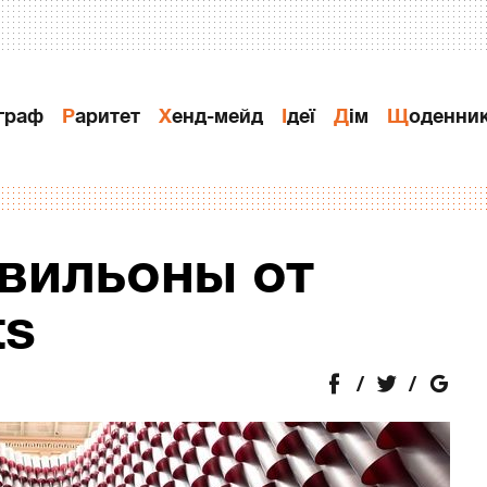
ограф
Раритет
Хенд-мейд
Ідеї
Дiм
Щоденни
вильоны от
ts