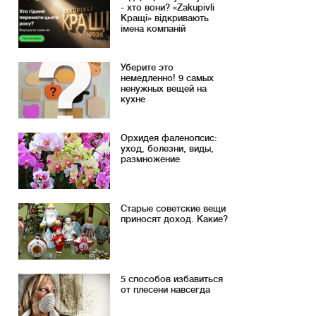
- хто вони? «Zakupivli
Кращі» відкривають
імена компаній
Уберите это
немедленно! 9 самых
ненужных вещей на
кухне
Орхидея фаленопсис:
уход, болезни, виды,
размножение
Старые советские вещи
приносят доход. Какие?
5 способов избавиться
от плесени навсегда