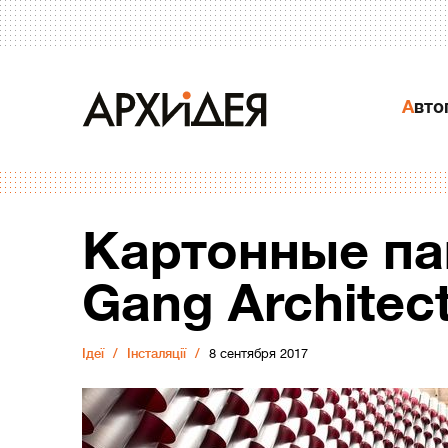
Авт
Картонные па
Gang Architec
Ідеї
Інсталяції
8 сентября 2017