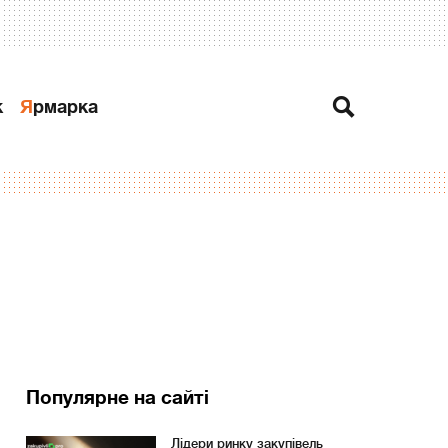
к
Ярмарка
Популярне на сайті
Лідери ринку закупівель