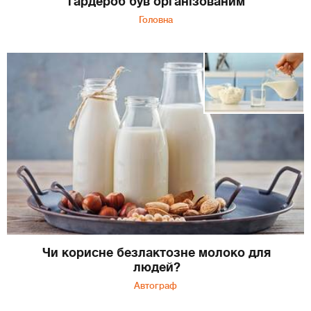
гардероб був організованим
Головна
Чи корисне безлактозне молоко для
людей?
Автограф