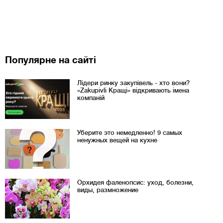
Популярне на сайті
Лідери ринку закупівель - хто вони?
«Zakupivli Кращі» відкривають імена
компаній
Уберите это немедленно! 9 самых
ненужных вещей на кухне
Орхидея фаленопсис: уход, болезни,
виды, размножение