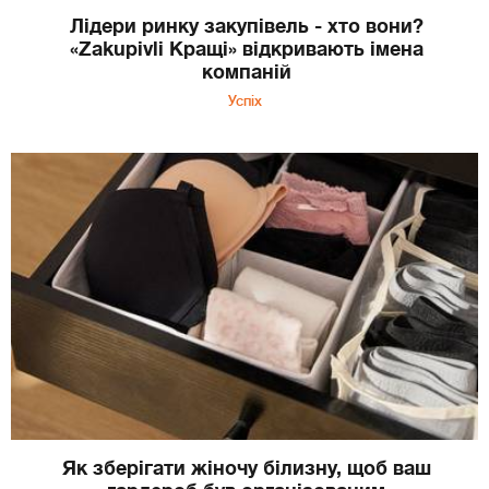
Лідери ринку закупівель - хто вони?
«Zakupivli Кращі» відкривають імена
компаній
Успіх
Як зберігати жіночу білизну, щоб ваш