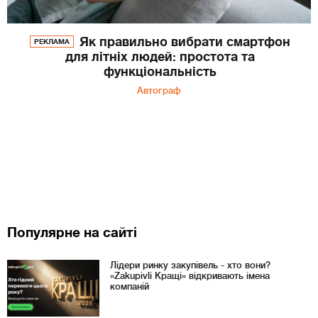
Як правильно вибрати смартфон
РЕКЛАМА
для літніх людей: простота та
функціональність
Автограф
Популярне на сайті
Лідери ринку закупівель - хто вони?
«Zakupivli Кращі» відкривають імена
компаній