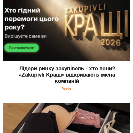
Лідери ринку закупівель - хто вони?
«Zakupivli Кращі» відкривають імена
компаній
Успіх