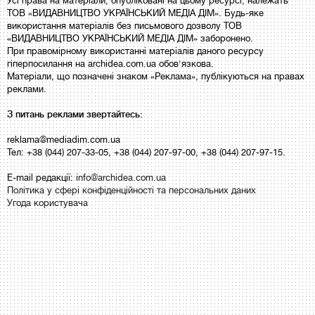
Усі права на матеріали, опубліковані на цьому ресурсі, належать
ТОВ «ВИДАВНИЦТВО УКРАЇНСЬКИЙ МЕДІА ДІМ». Будь-яке
використання матеріалів без письмового дозволу ТОВ
«ВИДАВНИЦТВО УКРАЇНСЬКИЙ МЕДІА ДІМ» заборонено.
При правомірному використанні матеріалів даного ресурсу
гіперпосилання на archidea.com.ua обов'язкова.
Матеріали, що позначені знаком «Реклама», публікуються на правах
реклами.
З питань реклами звертайтесь:
reklama@mediadim.com.ua
Тел: +38 (044) 207-33-05, +38 (044) 207-97-00, +38 (044) 207-97-15.
E-mail редакції:
info@archidea.com.ua
Політика у сфері конфіденційності та персональних даних
Угода користувача