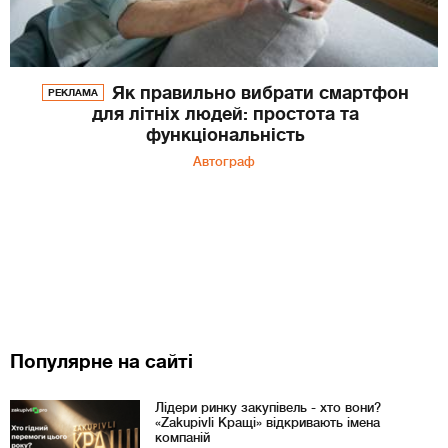
Як правильно вибрати смартфон
РЕКЛАМА
для літніх людей: простота та
функціональність
Автограф
Популярне на сайті
Лідери ринку закупівель - хто вони?
«Zakupivli Кращі» відкривають імена
компаній