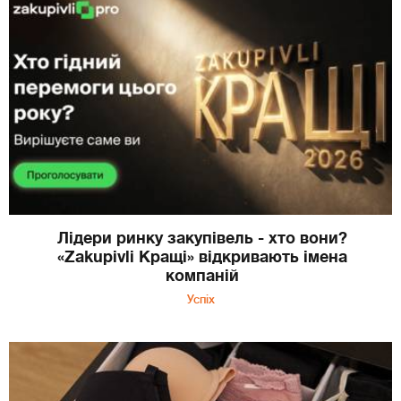
Лідери ринку закупівель - хто вони?
«Zakupivli Кращі» відкривають імена
компаній
Успіх