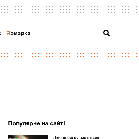
к
Ярмарка
Популярне на сайті
Лідери ринку закупівель