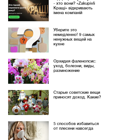
- хто вони? «Zakupivli
Кращі» відкривають
імена компаній
Уберите это
немедленно! 9 самых
ненужных вещей на
кухне
Орхидея фаленопсис:
уход, болезни, виды,
размножение
Старые советские вещи
приносят доход. Какие?
5 способов избавиться
от плесени навсегда