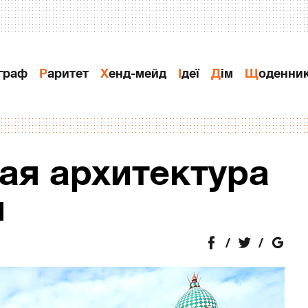
ограф
Раритет
Хенд-мейд
Ідеї
Дiм
Щоденни
я архитектура
и