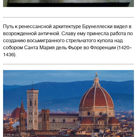
Путь к ренессансной архитектуре Брунеллески видел в
возрожденной античной. Славу ему принесла работа по
созданию восьмигранного стрельчатого купола над
собором Санта Мария дель Фьоре во Флоренции (1420–
1436).