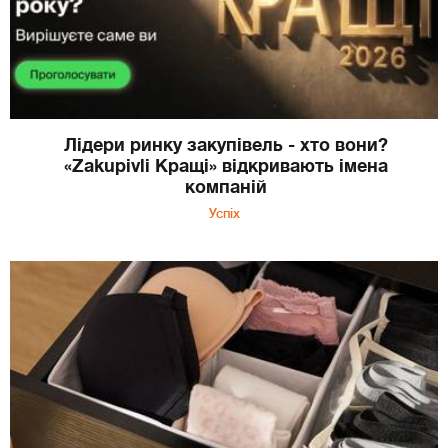
Лідери ринку закупівель - хто вони?
«Zakupivli Кращі» відкривають імена
компаній
Успіх