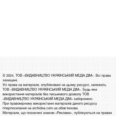
© 2024, ТОВ «ВИДАВНИЦТВО УКРАЇНСЬКИЙ МЕДІА ДІМ». Всі права
захищені.
Усі права на матеріали, опубліковані на цьому ресурсі, належать
ТОВ «ВИДАВНИЦТВО УКРАЇНСЬКИЙ МЕДІА ДІМ». Будь-яке
використання матеріалів без письмового дозволу ТОВ
«ВИДАВНИЦТВО УКРАЇНСЬКИЙ МЕДІА ДІМ» заборонено.
При правомірному використанні матеріалів даного ресурсу
гіперпосилання на archidea.com.ua обов'язкова.
Матеріали, що позначені знаком «Реклама», публікуються на правах