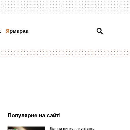
к
Ярмарка
Популярне на сайті
Лідери ринку закупівель