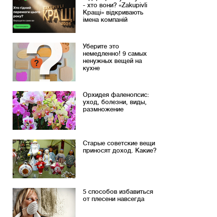
- хто вони? «Zakupivli
Кращі» відкривають
імена компаній
Уберите это
немедленно! 9 самых
ненужных вещей на
кухне
Орхидея фаленопсис:
уход, болезни, виды,
размножение
Старые советские вещи
приносят доход. Какие?
5 способов избавиться
от плесени навсегда