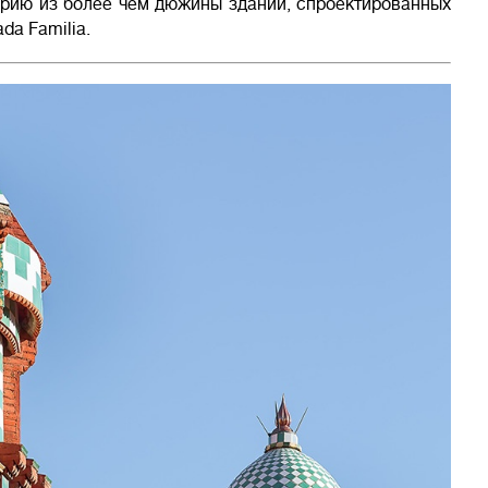
ерию из более чем дюжины зданий, спроектированных
da Familia.