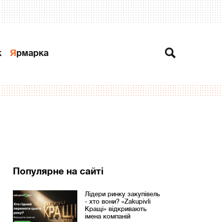
к
Ярмарка
Популярне на сайті
Лідери ринку закупівель
- хто вони? «Zakupivli
Кращі» відкривають
імена компаній