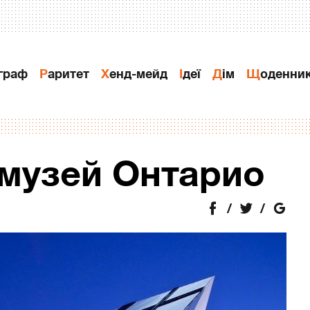
ограф
Раритет
Хенд-мейд
Ідеї
Дiм
Щоденни
музей Онтарио