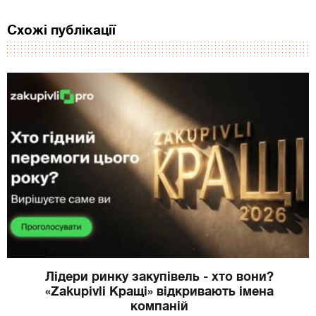
Схожі публікації
Лідери ринку закупівель - хто вони?
«Zakupivli Кращі» відкривають імена
компаній