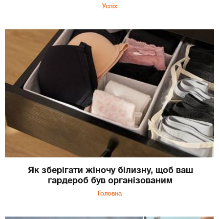
Успіх
Як зберігати жіночу білизну, щоб ваш
гардероб був організованим
Головна