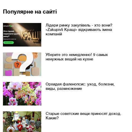
Популярне на сайті
Лідери ринку закупівель - хто вони?
«Zakupivli Кращі» відкривають імена
компаній
Уберите это немедленно! 9 самых
ненужных вещей на кухне
Орхидея фаленопсис: уход, болезни,
виды, размножение
Старые советские вещи приносят доход.
Какие?