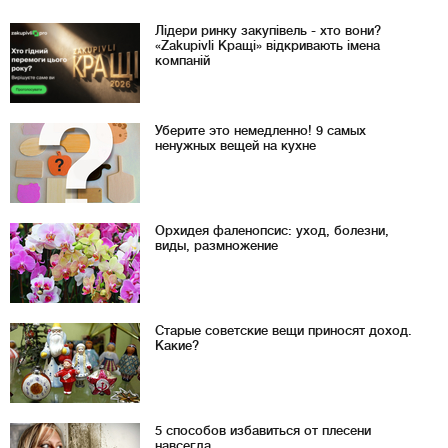
Лідери ринку закупівель - хто вони?
«Zakupivli Кращі» відкривають імена
компаній
Уберите это немедленно! 9 самых
ненужных вещей на кухне
Орхидея фаленопсис: уход, болезни,
виды, размножение
Старые советские вещи приносят доход.
Какие?
5 способов избавиться от плесени
навсегда