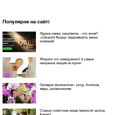
Популярне на сайті
Лідери ринку закупівель - хто вони?
«Zakupivli Кращі» відкривають імена
компаній
Уберите это немедленно! 9 самых
ненужных вещей на кухне
Орхидея фаленопсис: уход, болезни,
виды, размножение
Старые советские вещи приносят доход.
Какие?