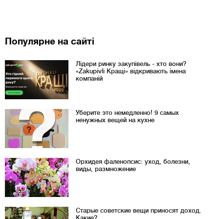
Популярне на сайті
Лідери ринку закупівель - хто вони?
«Zakupivli Кращі» відкривають імена
компаній
Уберите это немедленно! 9 самых
ненужных вещей на кухне
Орхидея фаленопсис: уход, болезни,
виды, размножение
Старые советские вещи приносят доход.
Какие?