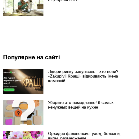
Популярне на сайті
Лідери ринку закупівель - хто вони?
«Zakupivli Кращі» відкривають імена
компаній
Уберите это немедленно! 9 самых
ненужных вещей на кухне
Орхидея фаленопсис: уход, болезни,
виды, размножение