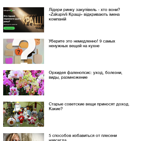
Лідери ринку закупівель - хто вони?
«Zakupivli Кращі» відкривають імена
компаній
Уберите это немедленно! 9 самых
ненужных вещей на кухне
Орхидея фаленопсис: уход, болезни,
виды, размножение
Старые советские вещи приносят доход.
Какие?
5 способов избавиться от плесени
навсегда