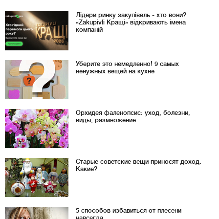
Лідери ринку закупівель - хто вони?
«Zakupivli Кращі» відкривають імена
компаній
Уберите это немедленно! 9 самых
ненужных вещей на кухне
Орхидея фаленопсис: уход, болезни,
виды, размножение
Старые советские вещи приносят доход.
Какие?
5 способов избавиться от плесени
навсегда