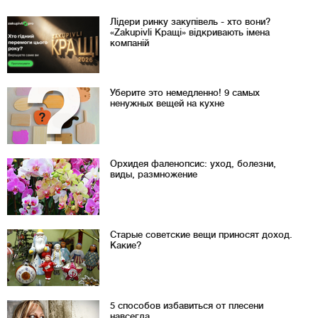
Лідери ринку закупівель - хто вони?
«Zakupivli Кращі» відкривають імена
компаній
Уберите это немедленно! 9 самых
ненужных вещей на кухне
Орхидея фаленопсис: уход, болезни,
виды, размножение
Старые советские вещи приносят доход.
Какие?
5 способов избавиться от плесени
навсегда