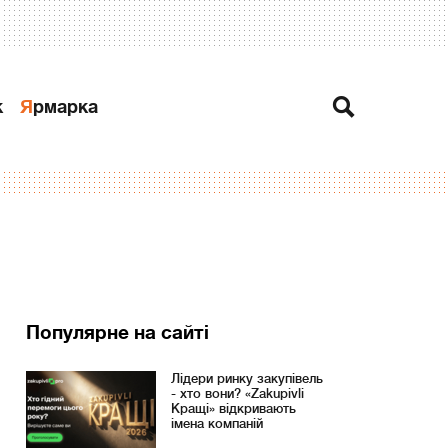
к
Ярмарка
Популярне на сайті
Лідери ринку закупівель
- хто вони? «Zakupivli
Кращі» відкривають
імена компаній