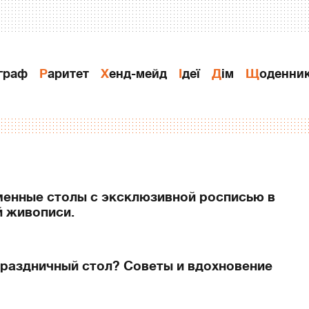
ограф
Раритет
Хенд-мейд
Ідеї
Дiм
Щоденни
енные столы с эксклюзивной росписью в
й живописи.
праздничный стол? Советы и вдохновение