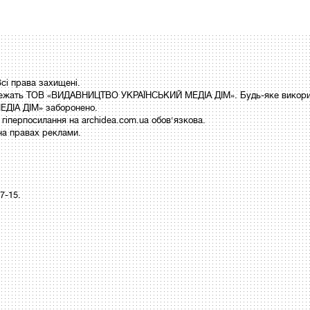
і права захищені.
 належать ТОВ «ВИДАВНИЦТВО УКРАЇНСЬКИЙ МЕДІА ДІМ». Будь-яке викори
ДІА ДІМ» заборонено.
гіперпосилання на archidea.com.ua обов'язкова.
на правах реклами.
97-15.