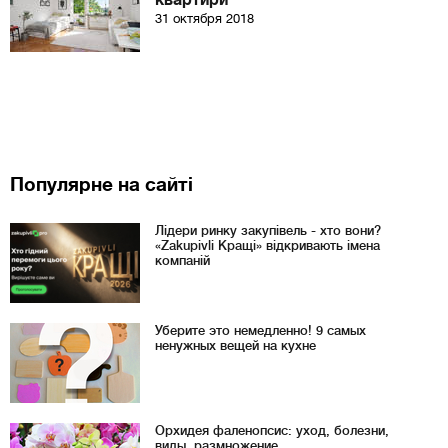
квартири
31 октября 2018
Популярне на сайті
Лідери ринку закупівель - хто вони?
«Zakupivli Кращі» відкривають імена
компаній
Уберите это немедленно! 9 самых
ненужных вещей на кухне
Орхидея фаленопсис: уход, болезни,
виды, размножение