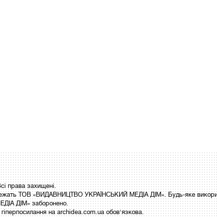
і права захищені.
 належать ТОВ «ВИДАВНИЦТВО УКРАЇНСЬКИЙ МЕДІА ДІМ». Будь-яке викори
ДІА ДІМ» заборонено.
гіперпосилання на archidea.com.ua обов'язкова.