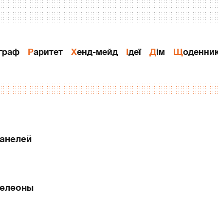
ограф
Раритет
Хенд-мейд
Ідеї
Дiм
Щоденни
панелей
мелеоны