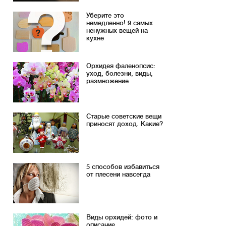
Уберите это
немедленно! 9 самых
ненужных вещей на
кухне
Орхидея фаленопсис:
уход, болезни, виды,
размножение
Старые советские вещи
приносят доход. Какие?
5 способов избавиться
от плесени навсегда
Виды орхидей: фото и
описание