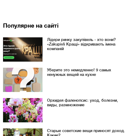
Популярне на сайті
Лідери ринку закупівель - хто вони?
«Zakupivli Кращі» відкривають імена
компаній
Уберите это немедленно! 9 самых
ненужных вещей на кухне
Орхидея фаленопсис: уход, болезни,
виды, размножение
Старые советские вещи приносят доход.
Какие?