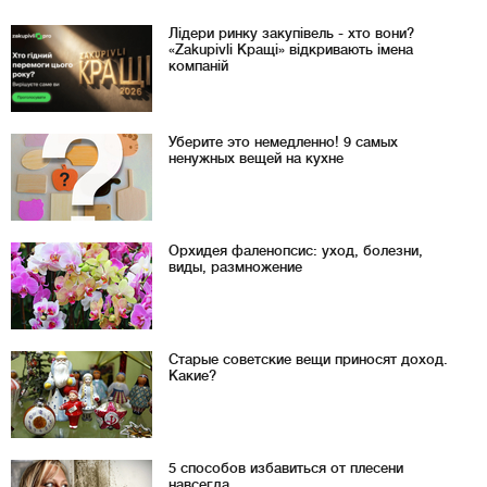
Лідери ринку закупівель - хто вони?
«Zakupivli Кращі» відкривають імена
компаній
Уберите это немедленно! 9 самых
ненужных вещей на кухне
Орхидея фаленопсис: уход, болезни,
виды, размножение
Старые советские вещи приносят доход.
Какие?
5 способов избавиться от плесени
навсегда