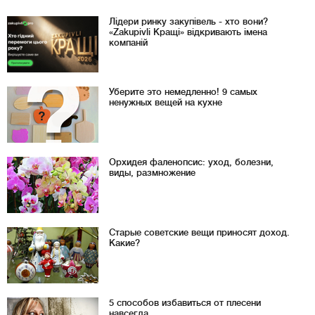
Лідери ринку закупівель - хто вони?
«Zakupivli Кращі» відкривають імена
компаній
Уберите это немедленно! 9 самых
ненужных вещей на кухне
Орхидея фаленопсис: уход, болезни,
виды, размножение
Старые советские вещи приносят доход.
Какие?
5 способов избавиться от плесени
навсегда