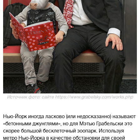
Источник фото: сайте https://www.grabelsky.com/works.php
Нью-Йорк иногда ласково (или недосказанно) называют
«бетонными джунглями», но для Мэтью Грабельски это
скорее большой бесклеточный зоопарк. Используя
метро Нью-Йорка в качестве обстановки для своей