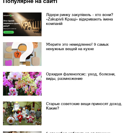
Популярне на сайті
Лідери ринку закупівель - хто вони?
«Zakupivli Кращі» відкривають імена
компаній
Уберите это немедленно! 9 самых
ненужных вещей на кухне
Орхидея фаленопсис: уход, болезни,
виды, размножение
Старые советские вещи приносят доход.
Какие?