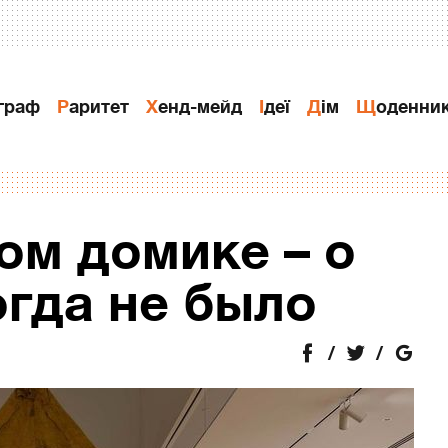
ограф
Раритет
Хенд-мейд
Ідеї
Дiм
Щоденни
ом домике – о
огда не было