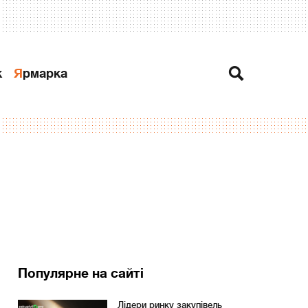
к
Ярмарка
Популярне на сайті
Лідери ринку закупівель