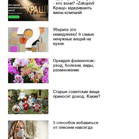
- хто вони? «Zakupivli
Кращі» відкривають
імена компаній
Уберите это
немедленно! 9 самых
ненужных вещей на
кухне
Орхидея фаленопсис:
уход, болезни, виды,
размножение
Старые советские вещи
приносят доход. Какие?
5 способов избавиться
от плесени навсегда