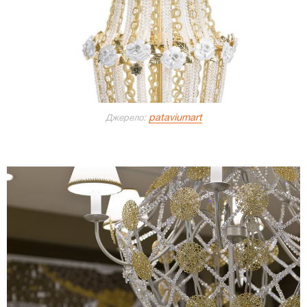
pataviumart
Джерело: