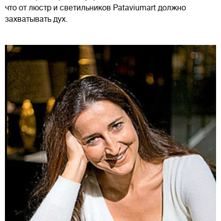
что от люстр и светильников Pataviumart должно
захватывать дух.