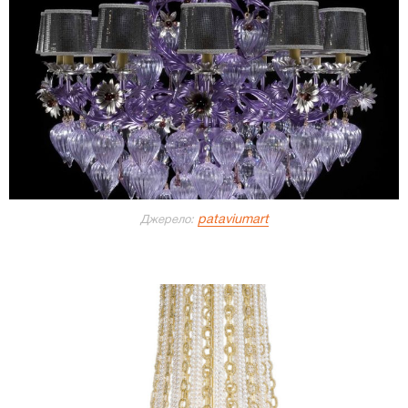
pataviumart
Джерело: