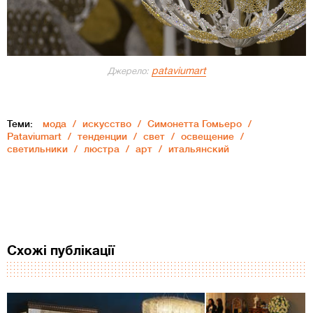
pataviumart
Джерело:
Теми:
мода
искусство
Cимонетта Гомьеро
Pataviumart
тенденции
свет
освещение
светильники
люстра
арт
итальянский
Схожі публікації