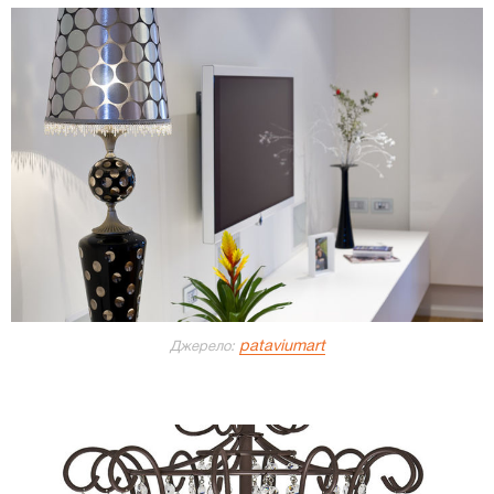
pataviumart
Джерело: