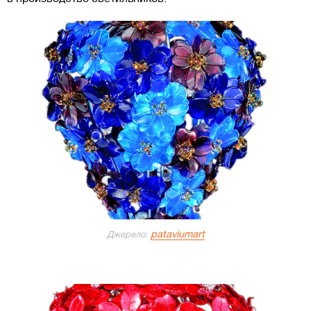
pataviumart
Джерело: