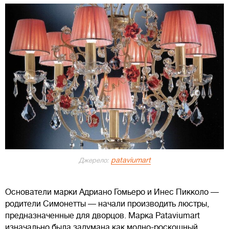
pataviumart
Джерело:
Основатели марки Адриано Гомьеро и Инес Пикколо —
родители Cимонетты — начали производить люстры,
предназначенные для дворцов. Марка Pataviumart
изначально была задумана как модно-роскошный