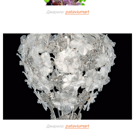
pataviumart
Джерело:
pataviumart
Джерело: