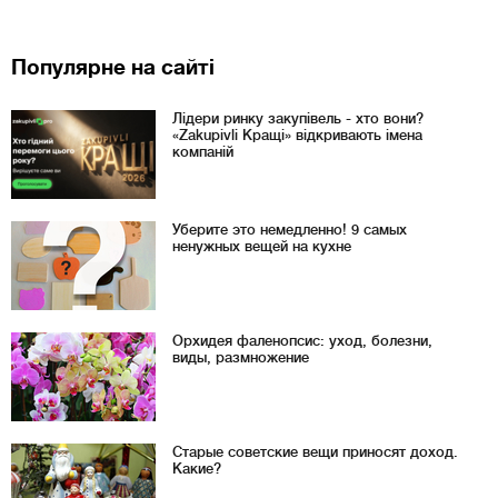
Популярне на сайті
Лідери ринку закупівель - хто вони?
«Zakupivli Кращі» відкривають імена
компаній
Уберите это немедленно! 9 самых
ненужных вещей на кухне
Орхидея фаленопсис: уход, болезни,
виды, размножение
Старые советские вещи приносят доход.
Какие?