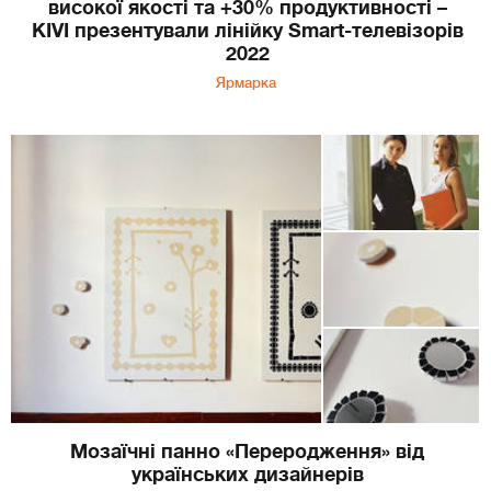
високої якості та +30% продуктивності –
KIVI презентували лінійку Smart-телевізорів
2022
Ярмарка
Мозаїчні панно «Переродження» від
українських дизайнерів