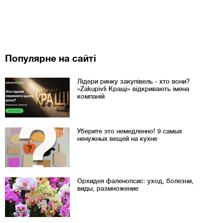
Популярне на сайті
Лідери ринку закупівель - хто вони?
«Zakupivli Кращі» відкривають імена
компаній
Уберите это немедленно! 9 самых
ненужных вещей на кухне
Орхидея фаленопсис: уход, болезни,
виды, размножение