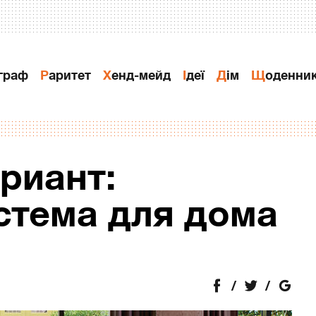
ограф
Раритет
Хенд-мейд
Ідеї
Дiм
Щоденни
риант:
стема для дома