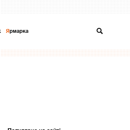
к
Ярмарка