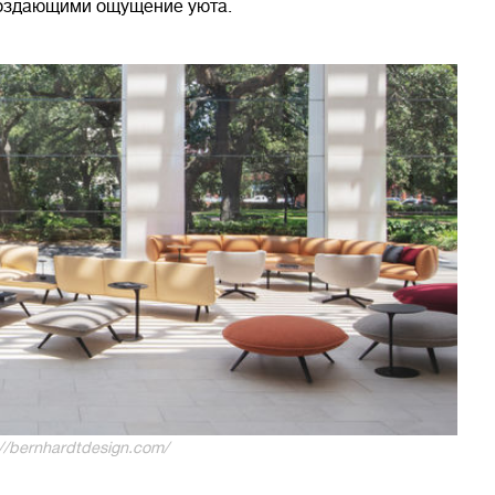
создающими ощущение уюта.
//bernhardtdesign.com/