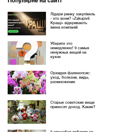
Популярне на сайті
Лідери ринку закупівель
- хто вони? «Zakupivli
Кращі» відкривають
імена компаній
Уберите это
немедленно! 9 самых
ненужных вещей на
кухне
Орхидея фаленопсис:
уход, болезни, виды,
размножение
Старые советские вещи
приносят доход. Какие?
5 способов избавиться