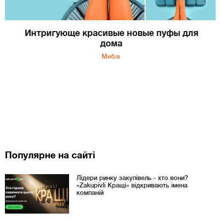
Интригующе красивые новые пуфы для
дома
Меблі
Популярне на сайті
Лідери ринку закупівель - хто вони?
«Zakupivli Кращі» відкривають імена
компаній