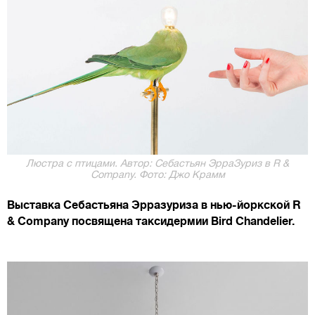
Люстра с птицами. Автор: Себастьян ЭрраЗуриз в R &
Company. Фото: Джо Крамм
Выставка Себастьяна Эрразуриза в нью-йоркской R
& Company посвящена таксидермии Bird Chandelier.