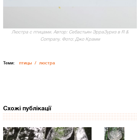
Люстра с птицами. Автор: Себастьян ЭрраЗуриз в R &
Company. Фото: Джо Крамм
Теми:
птицы
люстра
Схожі публікації