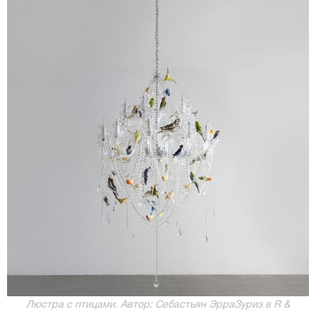
Люстра с птицами. Автор: Себастьян ЭрраЗуриз в R &