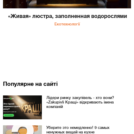
«Живая» люстра, заполненная водорослями
Екотехнології
Популярне на сайті
Лідери ринку закупівель - хто вони?
«Zakupivli Кращі» відкривають імена
компаній
Уберите это немедленно! 9 самых
ненужных вещей на кухне