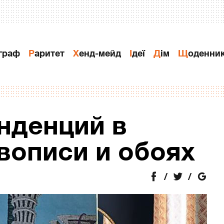
ограф
Раритет
Хенд-мейд
Ідеї
Дiм
Щоденни
енденций в
вописи и обоях