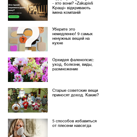
- хто вони? «Zakupivli
Кращі» відкривають
імена компаній
Уберите это
немедленно! 9 самых
ненужных вещей на
кухне
Орхидея фаленопсис:
уход, болезни, виды,
размножение
Старые советские вещи
приносят доход. Какие?
5 способов избавиться
от плесени навсегда