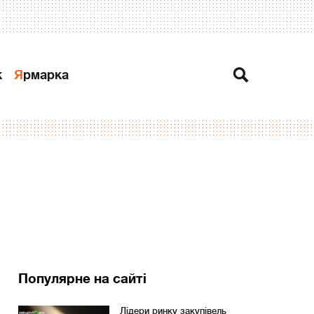
к
Ярмарка
Популярне на сайті
Лідери ринку закупівель