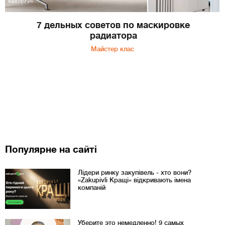
7 дельных советов по маскировке
радиатора
Майстер клас
Популярне на сайті
Лідери ринку закупівель - хто вони?
«Zakupivli Кращі» відкривають імена
компаній
Уберите это немедленно! 9 самых