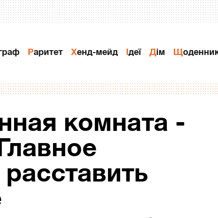
ограф
Раритет
Хенд-мейд
Ідеї
Дiм
Щоденни
нная комната -
 Главное
 расставить
е