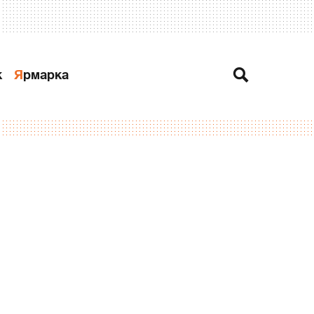
к
Ярмарка