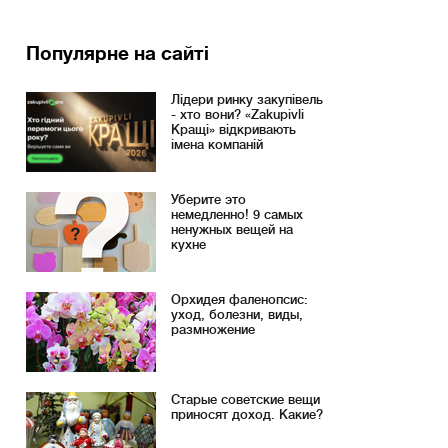
Популярне на сайті
Лідери ринку закупівель
- хто вони? «Zakupivli
Кращі» відкривають
імена компаній
Уберите это
немедленно! 9 самых
ненужных вещей на
кухне
Орхидея фаленопсис:
уход, болезни, виды,
размножение
Старые советские вещи
приносят доход. Какие?