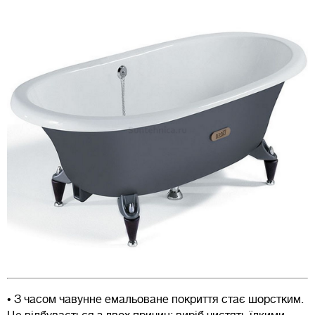
• З часом чавунне емальоване покриття стає шорстким.