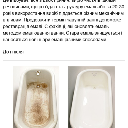
Це відбувається з двох причин: виріб чистять їдкими
речовинами, що роз'їдають структуру емалі або за 20-30
років використання виріб піддається різним механічним
впливам. Продовжити термін чавунній ванні допоможе
реставрація емалі. Є фахівці, які оновлять емаль
методом емалювання ванни. Стара емаль знищується і
наносяться нові шари емалі різними способами.
До і після