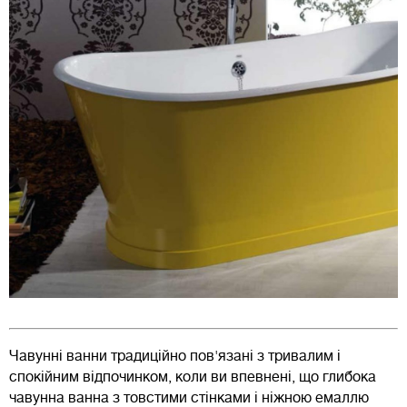
Чавунні ванни традиційно пов'язані з тривалим і
спокійним відпочинком, коли ви впевнені, що глибока
чавунна ванна з товстими стінками і ніжною емаллю