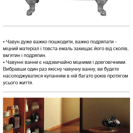
• Чавун дуже важко пошкодити, важко подряпати -
міцний матеріал і товста емаль захищає його від сколів,
вм'ятин і подряпин.
• Чавунні ванни є надзвичайно міцними і довговічними.
Вибравши один раз якісну чавунну ванну, ви будете
насолоджуватися купанням в ній багато років протягом
усього життя.